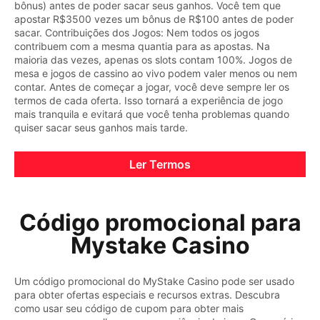
bônus) antes de poder sacar seus ganhos. Você tem que
apostar R$3500 vezes um bônus de R$100 antes de poder
sacar. Contribuições dos Jogos: Nem todos os jogos
contribuem com a mesma quantia para as apostas. Na
maioria das vezes, apenas os slots contam 100%. Jogos de
mesa e jogos de cassino ao vivo podem valer menos ou nem
contar. Antes de começar a jogar, você deve sempre ler os
termos de cada oferta. Isso tornará a experiência de jogo
mais tranquila e evitará que você tenha problemas quando
quiser sacar seus ganhos mais tarde.
Ler Termos
Código promocional para
Mystake Casino
Um código promocional do MyStake Casino pode ser usado
para obter ofertas especiais e recursos extras. Descubra
como usar seu código de cupom para obter mais