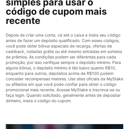
simples para usar o
código de cupom mais
recente
Depois de criar uma conta, vá até o caixa e insira seu código
antes de fazer um depósito qualificado. Com esses códigos,
você pode obter bônus especiais de recarga, ofertas de
cashback, rodadas grátis ou até mesmo entradas em sorteios
de prêmios. As condições podem ser diferentes para cada
promoção, por isso verifique sempre o depósito mínimo. Para
alguns bônus, o depósito mínimo é tão baixo quanto R$10,
enquanto para outros, depósitos acima de R$100 podem
conceder recompensas maiores. Use sites oficiais da MyStake
ou afiliados em que você pode confiar para obter o código
promocional mais recente. Acesse MyStake e inscreva-se ou
faça login. Quando solicitado, geralmente antes de depositar
dinheiro, insira o código do cupom.