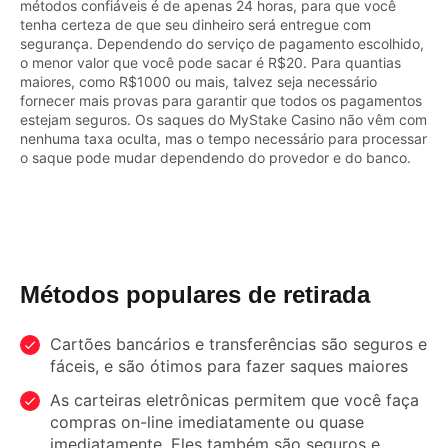
métodos confiáveis é de apenas 24 horas, para que você
tenha certeza de que seu dinheiro será entregue com
segurança. Dependendo do serviço de pagamento escolhido,
o menor valor que você pode sacar é R$20. Para quantias
maiores, como R$1000 ou mais, talvez seja necessário
fornecer mais provas para garantir que todos os pagamentos
estejam seguros. Os saques do MyStake Casino não vêm com
nenhuma taxa oculta, mas o tempo necessário para processar
o saque pode mudar dependendo do provedor e do banco.
Métodos populares de retirada
Cartões bancários e transferências são seguros e
fáceis, e são ótimos para fazer saques maiores
As carteiras eletrônicas permitem que você faça
compras on-line imediatamente ou quase
imediatamente. Eles também são seguros e