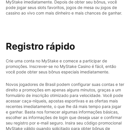
MyStake imediatamente. Depois de obter seu bônus, você
pode jogar seus slots favoritos, jogos de mesa ou jogos de
cassino ao vivo com mais dinheiro e mais chances de ganhar.
Registro rápido
Crie uma conta no MyStake e comece a participar de
promoções. Inscrever-se no MyStake Casino é fácil, então
você pode obter seus bônus especiais imediatamente.
Novos jogadores de Brasil podem configurar suas contas e ter
direito a promoções em apenas alguns minutos, graças a um
formulário de inscrição otimizado para velocidade. Você pode
acessar caça-níqueis, apostas esportivas e as ofertas mais
recentes imediatamente, o que lhe dá mais tempo para jogar
e ganhar. Basta nos fornecer algumas informações básicas,
escolher as informações de login que deseja usar e confirmar
seu registro por e-mail seguro. Insira seu código promocional
MyStake válido quando solicitado para obter bônus de