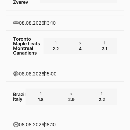
Zverev
08.08.2026
13:10
Toronto
1
x
1
Maple Leafs
Montreal
2.2
4
3.1
Canadiens
08.08.2026
15:00
1
x
1
Brazil
Italy
1.8
2.9
2.2
08.08.2026
18:10