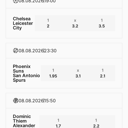
08.08.2026
19:00
Chelsea
1
x
1
Leicester
2
3.2
3.5
City
08.08.2026
23:30
Phoenix
1
x
1
Suns
San Antonio
1.95
3.1
2.1
Spurs
08.08.2026
15:50
Dominic
1
1
Thiem
Alexander
1.7
2.2