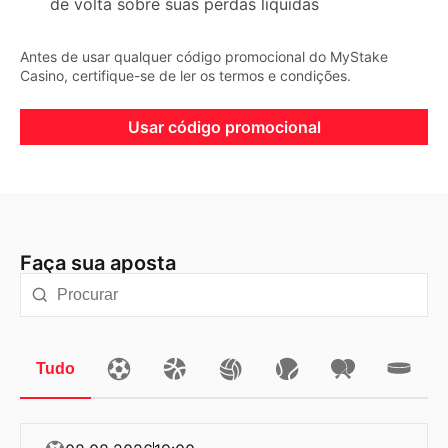
de volta sobre suas perdas líquidas
Antes de usar qualquer código promocional do MyStake
Casino, certifique-se de ler os termos e condições.
Usar código promocional
Faça sua aposta
Tudo