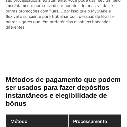
são processados imediatamente, você pode usar seu dinheiro
imediatamente para reivindicar pacotes de boas-vindas e
outras promoções contínuas. É por isso que o MyStake é
flexível o suficiente para trabalhar com pessoas de Brasil e
outros lugares que têm preferências e hábitos bancários
diferentes.
Métodos de pagamento que podem
ser usados para fazer depósitos
instantâneos e elegibilidade de
bônus
Método
Processamento