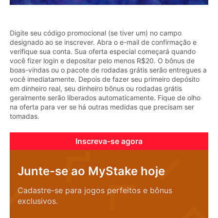
Digite seu código promocional (se tiver um) no campo
designado ao se inscrever. Abra o e-mail de confirmação e
verifique sua conta. Sua oferta especial começará quando
você fizer login e depositar pelo menos R$20. O bônus de
boas-vindas ou o pacote de rodadas grátis serão entregues a
você imediatamente. Depois de fazer seu primeiro depósito
em dinheiro real, seu dinheiro bônus ou rodadas grátis
geralmente serão liberados automaticamente. Fique de olho
na oferta para ver se há outras medidas que precisam ser
tomadas.
Inscreva-se agora
Junte-se ao MyStake hoje
Cadastre-se para jogos perfeitos e bônus
exclusivos.