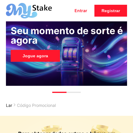
Entrar
Registrar
Seu momento de sorte é
agora
Jogue agora
Lar
Código Promocional