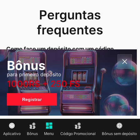
Perguntas
frequentes
Como faço um depósito com um código
de cupom do Mystake Casino?
Bônus
para primeiro depósito
Quanto dinheiro posso sacar depois de
1000R$ + 250 FS
usar um código promocional?
Registrar
Jogadores de Brasil podem obter bônus
no Mystake Casino?
Preciso confirmar minha conta antes de
Aplicativo
Bônus
Código Promocional
Bônus sem depósito
poder sacar meus fundos de bônus?
Menu