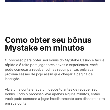
Como obter seu bônus
Mystake em minutos
O processo para obter seu bônus do MyStake Casino é fácil e
rápido e é feito para jogadores novos e experientes. Você
pode começar a receber ótimas recompensas pela sua
próxima sessão de jogo assim que chegar à página de
inscrição.
Abra uma conta e faça um depósito antes de receber seu
bônus. Todo o processo leva apenas alguns minutos, então
você pode começar a jogar imediatamente com dinheiro extra
em sua conta.